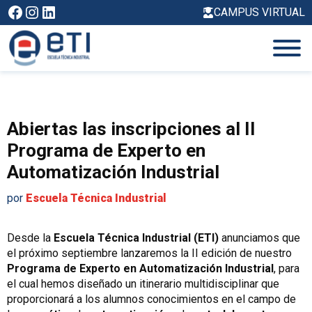
Saltar
Facebook
Instagram
LinkedIn
CAMPUS VIRTUAL
al
contenido
Abiertas las inscripciones al II
Programa de Experto en
Automatización Industrial
por
Escuela Técnica Industrial
Desde la
Escuela Técnica Industrial (ETI)
anunciamos que
el próximo septiembre lanzaremos la II edición de nuestro
Programa de Experto en Automatización Industrial
, para
el cual hemos diseñado un itinerario multidisciplinar que
proporcionará a los alumnos conocimientos en el campo de