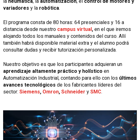
la
neumática
, la
automatización
, el
control de motores y
variadores
y la
robótica
.
El programa consta de 80 horas: 64 presenciales y 16 a
distancia desde nuestro
campus virtual
,
en el que iremos
alojando todos los manuales y contenidos del curso. Allí
también habrá disponible material extra y el alumno podrá
consultar dudas y recibir tutorización personalizada.
Nuestro objetivo es que los participantes adquieran un
aprendizaje altamente práctico y holístico
en
Automatización Industrial, contando para ello con los
últimos
avances tecnológicos
de los fabricantes líderes del
sector:
Siemens
,
Omron
,
Schneider
y
SMC
.