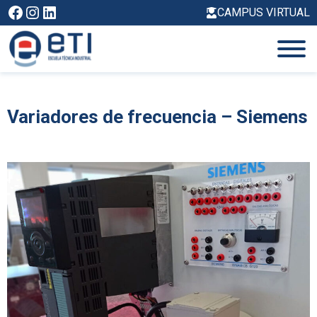
Saltar
Facebook
Instagram
LinkedIn
CAMPUS VIRTUAL
al
contenido
Variadores de frecuencia – Siemens