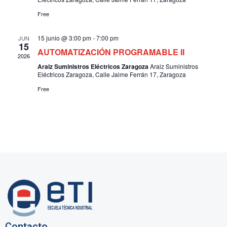
E
ú
E
Free
s
V
E
q
15 junio @ 3:00 pm
-
7:00 pm
JUN
15
N
AUTOMATIZACIÓN PROGRAMABLE II
u
2026
T
Araiz Suministros Eléctricos Zaragoza
Araiz Suministros
O
e
Eléctricos Zaragoza, Calle Jaime Ferrán 17, Zaragoza
d
Free
a
y
v
i
s
t
a
s
Contacto