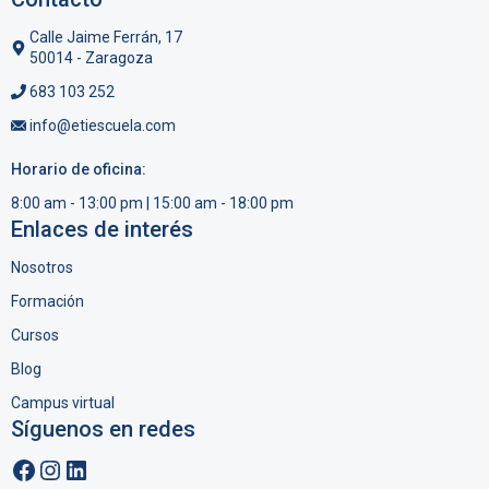
d
e
Calle Jaime Ferrán, 17
50014 - Zaragoza
E
683 103 252
v
info@etiescuela.com
e
n
Horario de oficina:
t
8:00 am - 13:00 pm | 15:00 am - 18:00 pm
Enlaces de interés
o
s
Nosotros
Formación
Cursos
Blog
Campus virtual
Síguenos en redes
Facebook
Instagram
LinkedIn