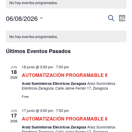
No hay eventos programados.
06/08/2026
N
N
B
M
A
U
a
S
E
S
V
S
e
C
v
E
No hay eventos programados.
l
A
G
e
e
R
A
Últimos Eventos Pasados
c
g
C
c
I
a
i
Ó
18 junio @ 3:00 pm
-
7:00 pm
JUN
18
o
c
N
AUTOMATIZACIÓN PROGRAMABLE II
n
2026
D
i
Araiz Suministros Eléctricos Zaragoza
Araiz Suministros
a
E
Eléctricos Zaragoza, Calle Jaime Ferrán 17, Zaragoza
ó
r
V
Free
I
f
n
S
e
d
T
c
17 junio @ 3:00 pm
-
7:00 pm
JUN
17
A
h
e
AUTOMATIZACIÓN PROGRAMABLE II
2026
S
a
b
Araiz Suministros Eléctricos Zaragoza
Araiz Suministros
D
.
Eléctricos Zaragoza, Calle Jaime Ferrán 17, Zaragoza