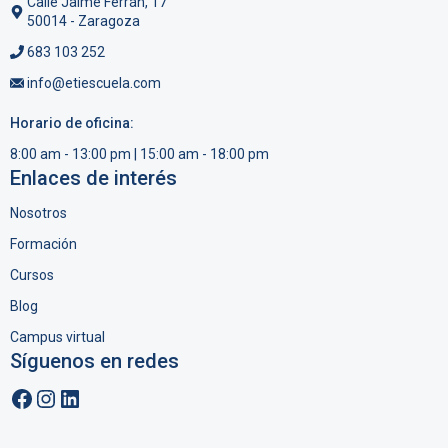
Calle Jaime Ferrán, 17
v
50014 - Zaragoza
i
683 103 252
s
info@etiescuela.com
t
Horario de oficina:
a
8:00 am - 13:00 pm | 15:00 am - 18:00 pm
s
Enlaces de interés
d
Nosotros
e
Formación
E
Cursos
v
Blog
e
Campus virtual
n
Síguenos en redes
t
Facebook
Instagram
LinkedIn
o