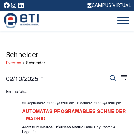
Saltar
Facebook
Instagram
LinkedIn
CAMPUS VIRTUAL
al
contenido
Schneider
Eventos
Schneider
02/10/2025
N
N
B
D
A
U
a
S
Í
S
V
En marcha
A
e
C
v
E
l
A
G
30 septiembre, 2025 @ 8:00 am
-
2 octubre, 2025 @ 3:00 pm
e
e
R
A
AUTÓMATAS PROGRAMABLES SCHNEIDER
c
g
C
– MADRID
c
I
a
i
Ó
Araiz Suministros Eléctricos Madrid
Calle Rey Pastor, 4,
Leganés
o
c
N