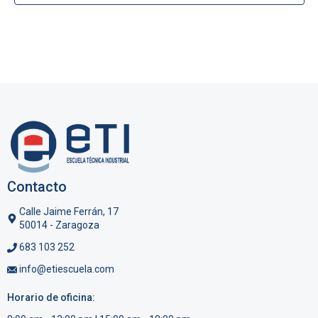
d
o
a
s
y
v
i
s
t
a
s
Contacto
d
Calle Jaime Ferrán, 17
e
50014 - Zaragoza
E
683 103 252
v
info@etiescuela.com
e
Horario de oficina:
n