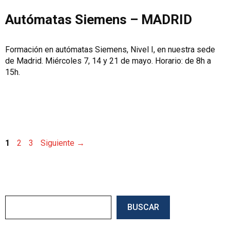
Autómatas Siemens – MADRID
Formación en autómatas Siemens, Nivel I, en nuestra sede
de Madrid. Miércoles 7, 14 y 21 de mayo. Horario: de 8h a
15h.
Página
Página
Página
1
2
3
Siguiente
→
Buscar
BUSCAR