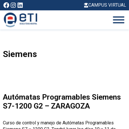
Saltar
Facebook
Instagram
LinkedIn
CAMPUS VIRTUAL
al
contenido
Siemens
Autómatas Programables Siemens
S7-1200 G2 – ZARAGOZA
Curso de control y manejo de Autómatas Programables