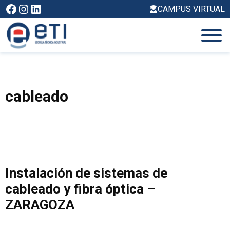
Saltar
Facebook
Instagram
LinkedIn
CAMPUS VIRTUAL
al
contenido
cableado
Instalación de sistemas de
cableado y fibra óptica –
ZARAGOZA