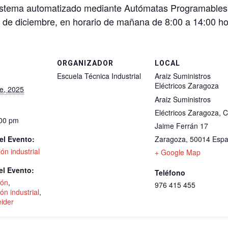
sistema automatizado mediante Autómatas Programables 
4 de diciembre, en horario de mañana de 8:00 a 14:00 ho
ORGANIZADOR
LOCAL
Escuela Técnica Industrial
Araiz Suministros
Eléctricos Zaragoza
e, 2025
Araiz Suministros
Eléctricos Zaragoza, C
:00 pm
Jaime Ferrán 17
el Evento:
Zaragoza
,
50014
Esp
ón industrial
+ Google Map
el Evento:
Teléfono
ión
,
976 415 455
ón industrial
,
ider